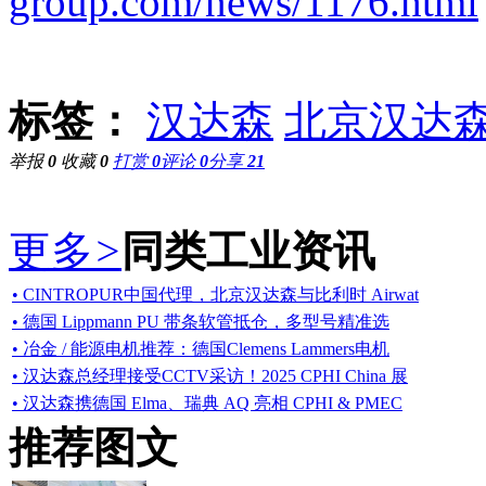
group.com/news/1176.html
标签：
汉达森
北京汉达
举报
0
收藏
0
打赏
0
评论
0
分享
21
更多
>
同类工业资讯
• CINTROPUR中国代理，北京汉达森与比利时 Airwat
• 德国 Lippmann PU 带条软管抵仓，多型号精准选
• 冶金 / 能源电机推荐：德国Clemens Lammers电机
• 汉达森总经理接受CCTV采访！2025 CPHI China 展
• 汉达森携德国 Elma、瑞典 AQ 亮相 CPHI & PMEC
推荐图文