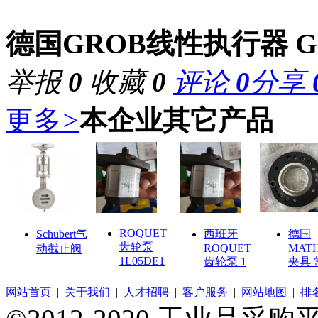
德国GROB线性执行器 
举报
0
收藏
0
评论
0
分享
更多
>
本企业其它产品
ROQUET
Schubert气
西班牙
德国
齿轮泵
ROQUET
MAT
动截止阀
1L05DE1
齿轮泵 1
夹具 
网站首页
|
关于我们
|
人才招聘
|
客户服务
|
网站地图
|
排