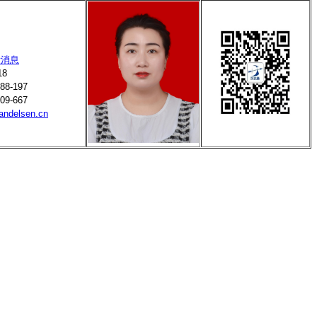
6
18
88-197
09-667
andelsen.cn