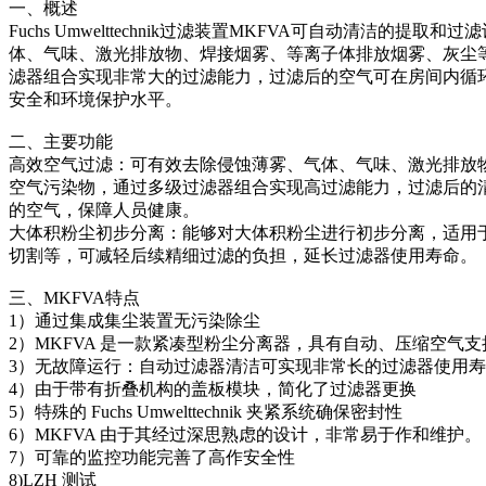
一、概述
Fuchs Umwelttechnik过滤装置MKFVA可自动清洁的
体、气味、激光排放物、焊接烟雾、等离子体排放烟雾、灰尘
滤器组合实现非常大的过滤能力，过滤后的空气可在房间内循
安全和环境保护水平。
二、主要功能
高效空气过滤：可有效去除侵蚀薄雾、气体、气味、激光排放
空气污染物，通过多级过滤器组合实现高过滤能力，过滤后的
的空气，保障人员健康。
大体积粉尘初步分离：能够对大体积粉尘进行初步分离，适用
切割等，可减轻后续精细过滤的负担，延长过滤器使用寿命。
三、MKFVA特点
1）通过集成集尘装置无污染除尘
2）MKFVA 是一款紧凑型粉尘分离器，具有自动、压缩空气
3）无故障运行：自动过滤器清洁可实现非常长的过滤器使用
4）由于带有折叠机构的盖板模块，简化了过滤器更换
5）特殊的 Fuchs Umwelttechnik 夹紧系统确保密封性
6）MKFVA 由于其经过深思熟虑的设计，非常易于作和维护。
7）可靠的监控功能完善了高作安全性
8)LZH 测试