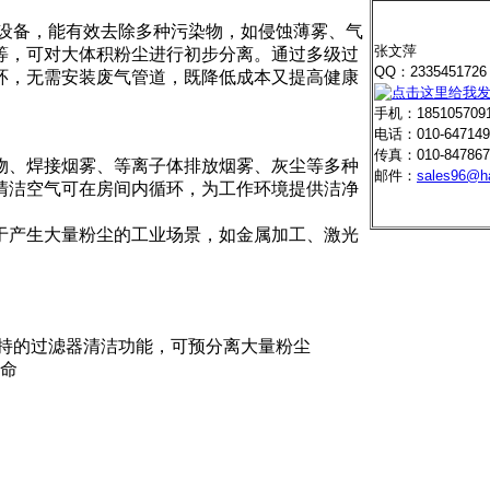
提取和过滤设备，能有效去除多种污染物，如侵蚀薄雾、气
张文萍
等，可对大体积粉尘进行初步分离。通过多级过
QQ：233545172
环，无需安装废气管道，既降低成本又提高健康
手机：185105709
电话：010-647149
传真：010-847867
物、焊接烟雾、等离子体排放烟雾、灰尘等多种
邮件：
sales96@h
清洁空气可在房间内循环，为工作环境提供洁净
于产生大量粉尘的工业场景，如金属加工、激光
支持的过滤器清洁功能，可预分离大量粉尘
寿命