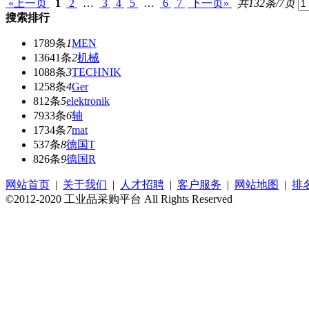
«上一页
1
2
…
3
4
5
…
6
7
下一页»
共132条/7页
搜索排行
1789条
1
MEN
13641条
2
机械
1088条
3
TECHNIK
1258条
4
Ger
812条
5
elektronik
7933条
6
轴
1734条
7
mat
537条
8
德国T
826条
9
德国R
网站首页
|
关于我们
|
人才招聘
|
客户服务
|
网站地图
|
排
©2012-2020 工业品采购平台 All Rights Reserved