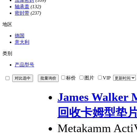
流体密封
(109)
轴承盖
(132)
密封带
(237)
地区
德国
意大利
类别
产品型号
标价
图片
VIP
James Walker 
回收卡姆型垫
Metakamm A