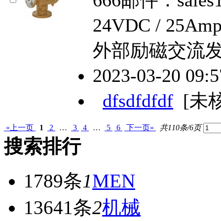
24VDC / 2
外部励磁交流
2023-03-20 09:
dfsdfdfdf
[未
«上一页
1
2
…
3
4
…
5
6
下一页»
共110条/6页
搜索排行
1789条
1
MEN
13641条
2
机械