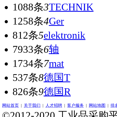
1088条
3
TECHNIK
1258条
4
Ger
812条
5
elektronik
7933条
6
轴
1734条
7
mat
537条
8
德国T
826条
9
德国R
网站首页
|
关于我们
|
人才招聘
|
客户服务
|
网站地图
|
排
©2012-2020 工业品采购平台 A