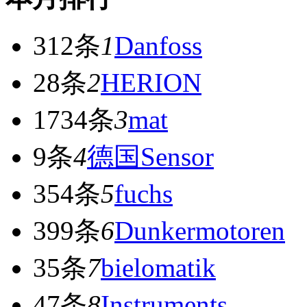
312条
1
Danfoss
28条
2
HERION
1734条
3
mat
9条
4
德国Sensor
354条
5
fuchs
399条
6
Dunkermotoren
35条
7
bielomatik
47条
8
Instruments