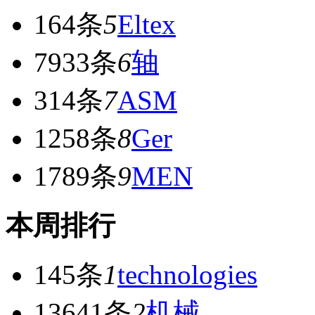
164条
5
Eltex
7933条
6
轴
314条
7
ASM
1258条
8
Ger
1789条
9
MEN
本周排行
145条
1
technologies
13641条
2
机械