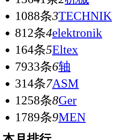
1088条
3
TECHNIK
812条
4
elektronik
164条
5
Eltex
7933条
6
轴
314条
7
ASM
1258条
8
Ger
1789条
9
MEN
本月排行