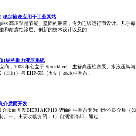
 75S 稳定输送应用于工业泵站
x 和 Quintuplex 高压泵是节能、坚固的装置，专为连续运行而设
料、耐磨和耐腐蚀涂层、创新的技术设计以及的
110 三缸结构助力液压系统
件供应商，1908 年创立于 Sprockhvel，主营高压柱塞泵、
K（三缸）与 EHP-5K（五缸）高压柱塞泵，
滑不良介质而开发
润滑不良介质而开发BIERI AKP110 型轴向柱塞泵专为润滑不良
制。一、主要功能介绍：1）自润滑冷却：通过