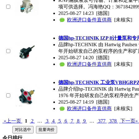
KNF隔膜液泵可传输、计量和定量
项可供选择。冯海艳QQ：3671842899手机
2025-08-27 14:23
[德国]
欧洲进口备件直供商
[未核实]
德国hp-TECHNIK IZP 8计量泵
品牌hp-TECHNIK 由 Hartwi
年开始研发自己的泵程序的生产和扩展设备
2025-08-27 14:20
[德国]
欧洲进口备件直供商
[未核实]
德国hp-TECHNIK 工业泵VBHGRPZ
品牌介绍hp-TECHNIK 由 Har
1976 年开始研发自己的泵程序的生产和
2025-08-27 14:19
[德国]
欧洲进口备件直供商
[未核实]
«上一页
1
2
…
3
4
5
6
7
8
9
…
377
378
下一页»
今日排行