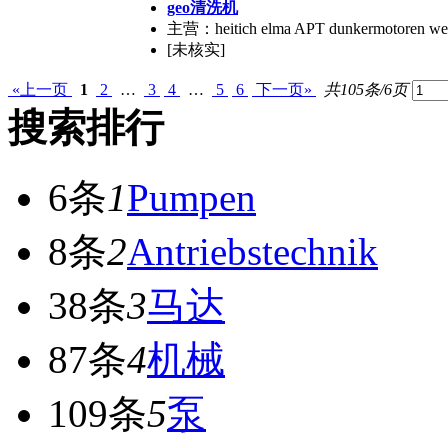
geo清洗机
主营：heitich elma APT dunkermotoren wefo
[未核实]
«上一页
1
2
…
3
4
…
5
6
下一页»
共105条/6页
搜索排行
6条
1
Pumpen
8条
2
Antriebstechnik
38条
3
马达
87条
4
机械
109条
5
泵