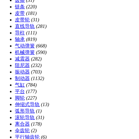
齿条
(31)
链条
(220)
皮带
(181)
皮带轮
(31)
直线导轨
(281)
导柱
(111)
轴承
(819)
气动弹簧
(668)
机械弹簧
(590)
减震器
(282)
阻尼器
(232)
振动器
(703)
制动器
(1132)
气缸
(784)
平台
(177)
脚轮
(227)
伸缩式导轨
(13)
弧形导轨
(1)
滚轮导轨
(31)
离合器
(178)
伞齿轮
(2)
平行轴齿轮
(6)