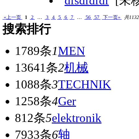
dfsdfdfdf
[未
«上一页
1
2
…
3
4
5
6
7
…
56
57
下一页»
共113
搜索排行
1789条
1
MEN
13641条
2
机械
1088条
3
TECHNIK
1258条
4
Ger
812条
5
elektronik
7933条
6
轴