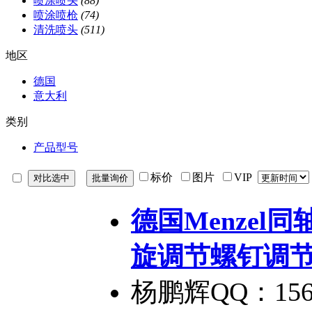
喷涂喷头
(88)
喷涂喷枪
(74)
清洗喷头
(511)
地区
德国
意大利
类别
产品型号
标价
图片
VIP
德国Menzel
旋调节螺钉调
杨鹏辉QQ：156