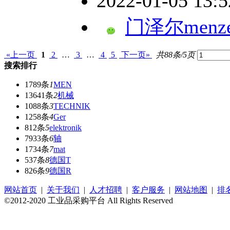
2022-01-05 13:
门泽尔menze
«上一页
1
2
…
3
…
4
5
下一页»
共88条/5页
搜索排行
1789条
1
MEN
13641条
2
机械
1088条
3
TECHNIK
1258条
4
Ger
812条
5
elektronik
7933条
6
轴
1734条
7
mat
537条
8
德国T
826条
9
德国R
网站首页
|
关于我们
|
人才招聘
|
客户服务
|
网站地图
|
排
©2012-2020 工业品采购平台 All Rights Reserved