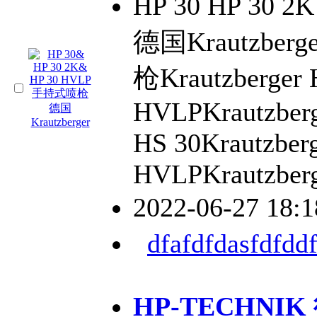
HP 30 HP 30
德国Krautzberg
枪Krautzberger 
HVLPKrautzberg
HS 30Krautzber
HVLPKrautzberg
2022-06-27 18:
dfafdfdasfdfddf
HP-TECHNIK