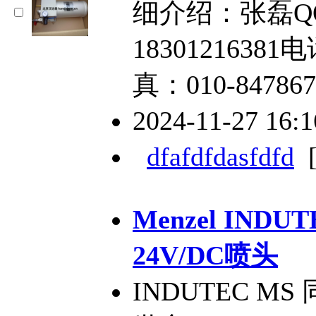
细介绍：张磊QQ：
18301216381电
真：010-847867
2024-11-27 16:
dfafdfdasfdfd
Menzel INDU
24V/DC喷头
INDUTEC MS